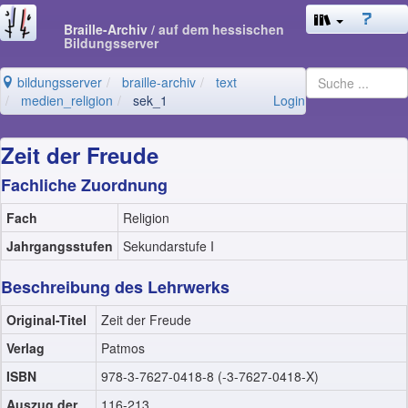
Braille-Archiv
/ auf dem hessischen
Bildungsserver
bildungsserver
braille-archiv
text
medien_religion
sek_1
Login
Zeit der Freude
Fachliche Zuordnung
Fach
Religion
Jahrgangsstufen
Sekundarstufe I
Beschreibung des Lehrwerks
Original-Titel
Zeit der Freude
Verlag
Patmos
ISBN
978-3-7627-0418-8 (-3-7627-0418-X)
Auszug der
116-213