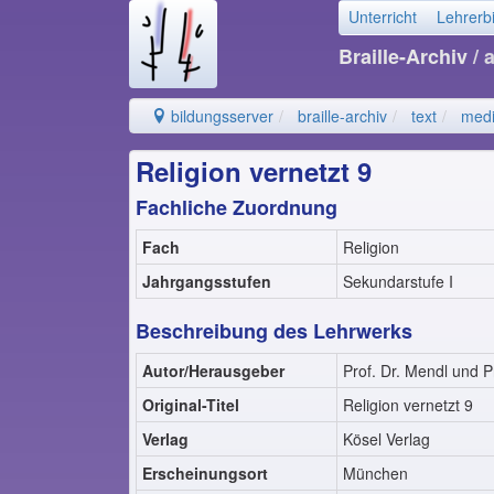
Unterricht
Lehrerb
Braille-Archiv
/ 
bildungsserver
braille-archiv
text
medi
Religion vernetzt 9
Fachliche Zuordnung
Fach
Religion
Jahrgangsstufen
Sekundarstufe I
Beschreibung des Lehrwerks
Autor/Herausgeber
Prof. Dr. Mendl und Pr
Original-Titel
Religion vernetzt 9
Verlag
Kösel Verlag
Erscheinungsort
München